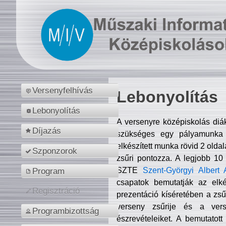
Versenyfelhívás
Lebonyolítás
Lebonyolítás
A versenyre középiskolás diá
Díjazás
szükséges egy pályamunka f
elkészített munka rövid 2 olda
Szponzorok
zsűri pontozza. A legjobb 10
SZTE
Szent-Györgyi Albert 
Program
csapatok bemutatják az elké
Regisztráció
prezentáció kíséretében a zs
verseny zsűrije és a verse
Programbizottság
észrevételeiket. A bemutatott