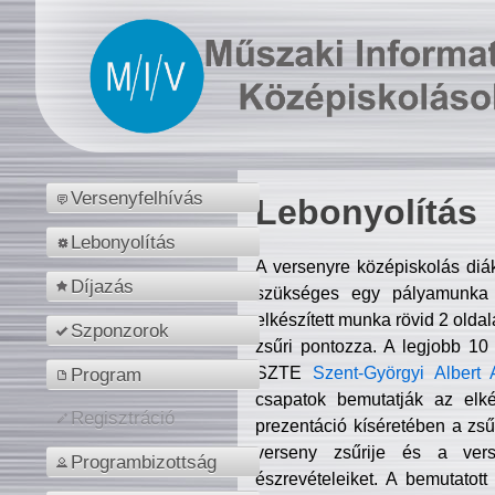
Versenyfelhívás
Lebonyolítás
Lebonyolítás
A versenyre középiskolás diá
Díjazás
szükséges egy pályamunka f
elkészített munka rövid 2 olda
Szponzorok
zsűri pontozza. A legjobb 10
SZTE
Szent-Györgyi Albert 
Program
csapatok bemutatják az elké
Regisztráció
prezentáció kíséretében a zs
verseny zsűrije és a verse
Programbizottság
észrevételeiket. A bemutatott