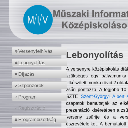
Versenyfelhívás
Lebonyolítás
Lebonyolítás
A versenyre középiskolás diá
Díjazás
szükséges egy pályamunka f
elkészített munka rövid 2 olda
Szponzorok
zsűri pontozza. A legjobb 10
SZTE
Szent-Györgyi Albert 
Program
csapatok bemutatják az elké
Regisztráció
prezentáció kíséretében a zs
verseny zsűrije és a verse
Programbizottság
észrevételeiket. A bemutatott