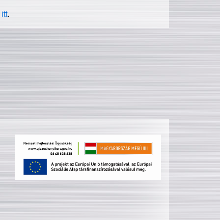
itt
.