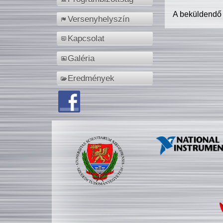
A beküldendő
Versenyhelyszín
Kapcsolat
Galéria
Eredmények