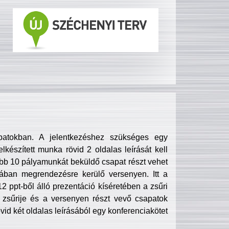
patokban. A jelentkezéshez szükséges egy
lkészített munka rövid 2 oldalas leírását kell
obb 10 pályamunkát beküldő csapat részt vehet
ában megrendezésre kerülő versenyen. Itt a
 ppt-ből álló prezentáció kíséretében a zsűri
zsűrije és a versenyen részt vevő csapatok
övid két oldalas leírásából egy konferenciakötet