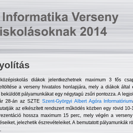
olítás
középiskolás diákok jelentkezhetnek maximum 3 fős csa
ltöltése a verseny hivatalos honlapjára, mely a diákok által e
A beküldött pályamunkákat egy négytagú zsűri pontozza. A legj
uár 28-án az SZTE
Szent-Györgyi Albert Agóra Informatórium
tatják az elkészített rendszert működés közben egy rövid 10-12
rezentáció hossza maximum 15 perc, mely végén a verseny 
déseiket, jelezhetik észrevételeiket. A bemutatott pályamunkák r
.