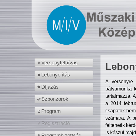
Versenyfelhívás
Lebony
Lebonyolítás
A versenyre 
Díjazás
pályamunka fe
tartalmazza. 
Szponzorok
a 2014 febr
csapatok bemu
Program
számára. A p
Regisztráció
feltehetik kér
is készül majd
Programbizottság