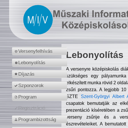
Versenyfelhívás
Lebonyolítás
Lebonyolítás
A versenyre középiskolás diá
Díjazás
szükséges egy pályamunka f
elkészített munka rövid 2 olda
Szponzorok
zsűri pontozza. A legjobb 10
SZTE
Szent-Györgyi Albert 
Program
csapatok bemutatják az elké
Regisztráció
prezentáció kíséretében a zs
verseny zsűrije és a verse
Programbizottság
észrevételeiket. A bemutatott