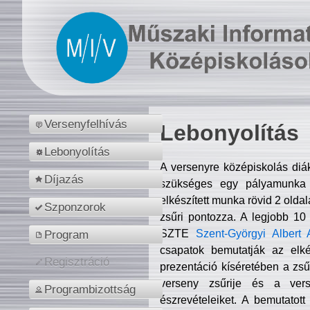
Versenyfelhívás
Lebonyolítás
Lebonyolítás
A versenyre középiskolás diá
Díjazás
szükséges egy pályamunka f
elkészített munka rövid 2 olda
Szponzorok
zsűri pontozza. A legjobb 10
SZTE
Szent-Györgyi Albert 
Program
csapatok bemutatják az elké
Regisztráció
prezentáció kíséretében a zs
verseny zsűrije és a verse
Programbizottság
észrevételeiket. A bemutatott