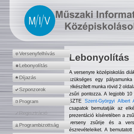
Versenyfelhívás
Lebonyolítás
Lebonyolítás
A versenyre középiskolás diá
Díjazás
szükséges egy pályamunka f
elkészített munka rövid 2 olda
Szponzorok
zsűri pontozza. A legjobb 10
SZTE
Szent-Györgyi Albert 
Program
csapatok bemutatják az elké
Regisztráció
prezentáció kíséretében a zs
verseny zsűrije és a verse
Programbizottság
észrevételeiket. A bemutatott