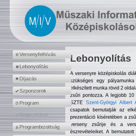
Versenyfelhívás
Lebonyolítás
Lebonyolítás
A versenyre középiskolás diá
Díjazás
szükséges egy pályamunka f
elkészített munka rövid 2 olda
Szponzorok
zsűri pontozza. A legjobb 10
SZTE
Szent-Györgyi Albert 
Program
csapatok bemutatják az elké
Regisztráció
prezentáció kíséretében a zs
verseny zsűrije és a verse
Programbizottság
észrevételeiket. A bemutatott