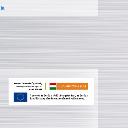
itt
.