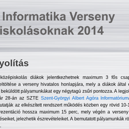
olítás
középiskolás diákok jelentkezhetnek maximum 3 fős csa
ltöltése a verseny hivatalos honlapjára, mely a diákok által e
A beküldött pályamunkákat egy négytagú zsűri pontozza. A legj
uár 28-án az SZTE
Szent-Györgyi Albert Agóra Informatórium
tatják az elkészített rendszert működés közben egy rövid 10-12
rezentáció hossza maximum 15 perc, mely végén a verseny 
déseiket, jelezhetik észrevételeiket. A bemutatott pályamunkák r
.