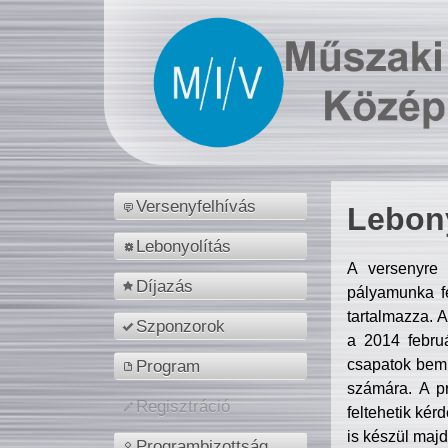
Versenyfelhívás
Lebony
Lebonyolítás
A versenyre 
Díjazás
pályamunka fe
tartalmazza. 
Szponzorok
a 2014 febr
csapatok bemu
Program
számára. A p
Regisztráció
feltehetik kér
is készül majd
Programbizottság