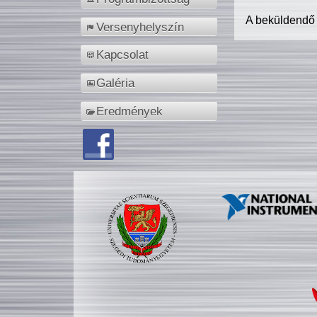
A beküldendő
Versenyhelyszín
Kapcsolat
Galéria
Eredmények