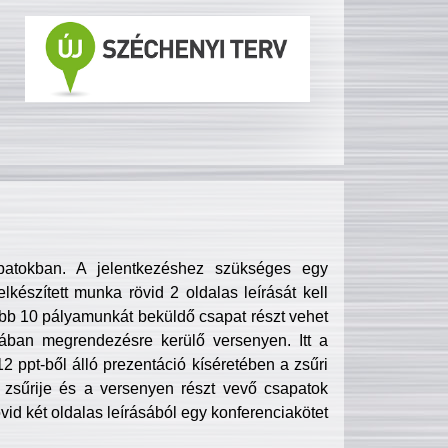
patokban. A jelentkezéshez szükséges egy
lkészített munka rövid 2 oldalas leírását kell
obb 10 pályamunkát beküldő csapat részt vehet
ában megrendezésre kerülő versenyen. Itt a
 ppt-ből álló prezentáció kíséretében a zsűri
zsűrije és a versenyen részt vevő csapatok
övid két oldalas leírásából egy konferenciakötet