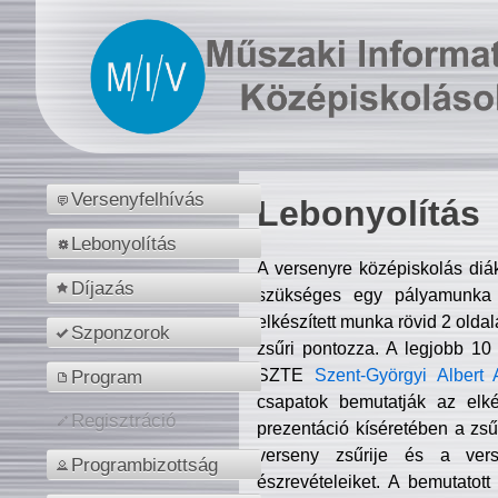
Versenyfelhívás
Lebonyolítás
Lebonyolítás
A versenyre középiskolás diá
Díjazás
szükséges egy pályamunka f
elkészített munka rövid 2 olda
Szponzorok
zsűri pontozza. A legjobb 10
SZTE
Szent-Györgyi Albert 
Program
csapatok bemutatják az elké
Regisztráció
prezentáció kíséretében a zs
verseny zsűrije és a verse
Programbizottság
észrevételeiket. A bemutatott