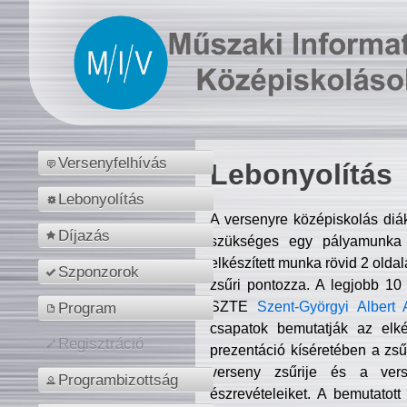
Versenyfelhívás
Lebonyolítás
Lebonyolítás
A versenyre középiskolás diá
Díjazás
szükséges egy pályamunka f
elkészített munka rövid 2 olda
Szponzorok
zsűri pontozza. A legjobb 10
SZTE
Szent-Györgyi Albert 
Program
csapatok bemutatják az elké
Regisztráció
prezentáció kíséretében a zs
verseny zsűrije és a verse
Programbizottság
észrevételeiket. A bemutatott