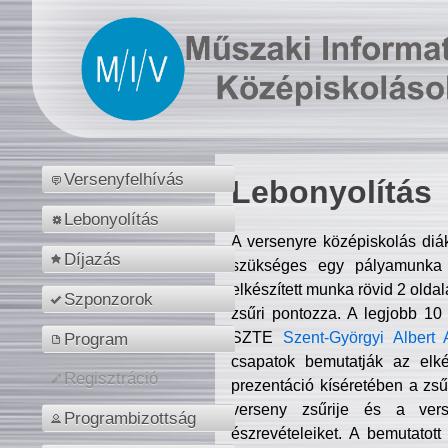
Versenyfelhívás
Lebonyolítás
Lebonyolítás
A versenyre középiskolás diá
Díjazás
szükséges egy pályamunka f
elkészített munka rövid 2 olda
Szponzorok
zsűri pontozza. A legjobb 10
SZTE
Szent-Györgyi Albert 
Program
csapatok bemutatják az elké
Regisztráció
prezentáció kíséretében a zs
verseny zsűrije és a verse
Programbizottság
észrevételeiket. A bemutatott