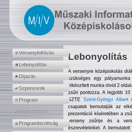
Versenyfelhívás
Lebonyolítás
Lebonyolítás
A versenyre középiskolás diá
Díjazás
szükséges egy pályamunka f
elkészített munka rövid 2 olda
Szponzorok
zsűri pontozza. A legjobb 10
SZTE
Szent-Györgyi Albert 
Program
csapatok bemutatják az elké
Regisztráció
prezentáció kíséretében a zs
verseny zsűrije és a verse
Programbizottság
észrevételeiket. A bemutatott