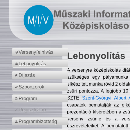
Versenyfelhívás
Lebonyolítás
Lebonyolítás
A versenyre középiskolás diá
Díjazás
szükséges egy pályamunka f
elkészített munka rövid 2 olda
Szponzorok
zsűri pontozza. A legjobb 10
SZTE
Szent-Györgyi Albert 
Program
csapatok bemutatják az elké
Regisztráció
prezentáció kíséretében a zs
verseny zsűrije és a verse
Programbizottság
észrevételeiket. A bemutatott