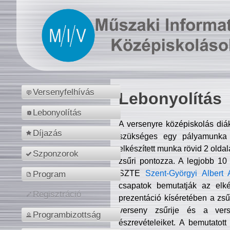
Versenyfelhívás
Lebonyolítás
Lebonyolítás
A versenyre középiskolás diá
Díjazás
szükséges egy pályamunka f
elkészített munka rövid 2 olda
Szponzorok
zsűri pontozza. A legjobb 10
SZTE
Szent-Györgyi Albert 
Program
csapatok bemutatják az elké
Regisztráció
prezentáció kíséretében a zs
verseny zsűrije és a verse
Programbizottság
észrevételeiket. A bemutatott