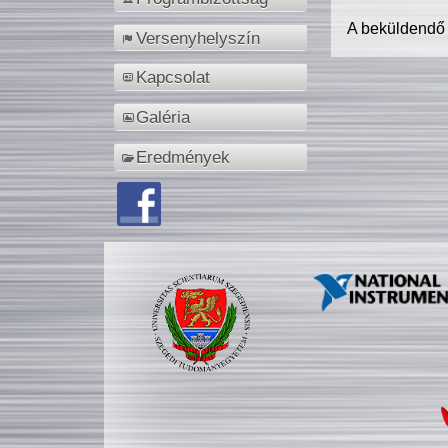
A beküldendő
Versenyhelyszín
Kapcsolat
Galéria
Eredmények