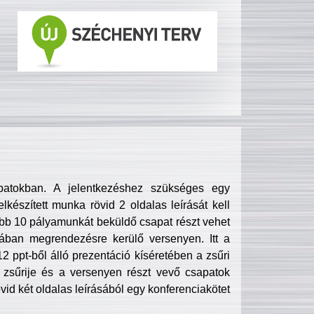
patokban. A jelentkezéshez szükséges egy
lkészített munka rövid 2 oldalas leírását kell
obb 10 pályamunkát beküldő csapat részt vehet
ában megrendezésre kerülő versenyen. Itt a
 ppt-ből álló prezentáció kíséretében a zsűri
zsűrije és a versenyen részt vevő csapatok
övid két oldalas leírásából egy konferenciakötet