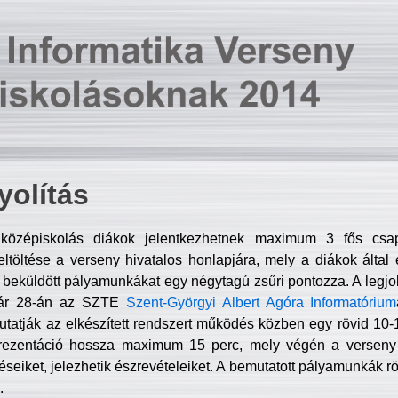
olítás
középiskolás diákok jelentkezhetnek maximum 3 fős csa
ltöltése a verseny hivatalos honlapjára, mely a diákok által e
A beküldött pályamunkákat egy négytagú zsűri pontozza. A legj
uár 28-án az SZTE
Szent-Györgyi Albert Agóra Informatórium
tatják az elkészített rendszert működés közben egy rövid 10-12
rezentáció hossza maximum 15 perc, mely végén a verseny 
déseiket, jelezhetik észrevételeiket. A bemutatott pályamunkák r
.