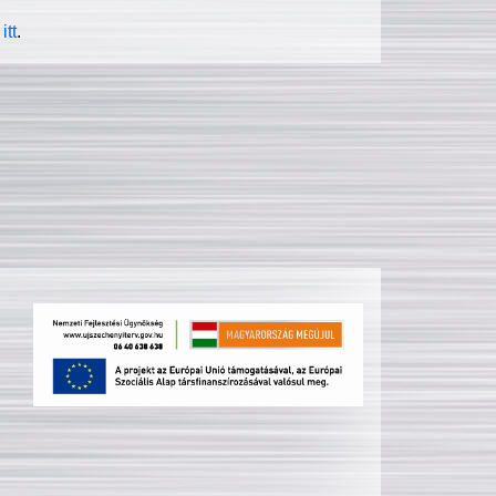
itt
.