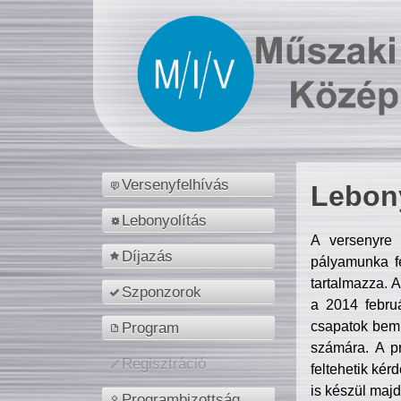
Versenyfelhívás
Lebony
Lebonyolítás
A versenyre 
Díjazás
pályamunka fe
tartalmazza. 
Szponzorok
a 2014 febr
csapatok bemu
Program
számára. A p
Regisztráció
feltehetik kér
is készül majd
Programbizottság