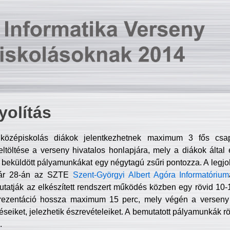
olítás
középiskolás diákok jelentkezhetnek maximum 3 fős csa
ltöltése a verseny hivatalos honlapjára, mely a diákok által e
A beküldött pályamunkákat egy négytagú zsűri pontozza. A legj
uár 28-án az SZTE
Szent-Györgyi Albert Agóra Informatórium
tatják az elkészített rendszert működés közben egy rövid 10-12
rezentáció hossza maximum 15 perc, mely végén a verseny 
déseiket, jelezhetik észrevételeiket. A bemutatott pályamunkák r
.