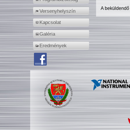
A beküldendő
Versenyhelyszín
Kapcsolat
Galéria
Eredmények