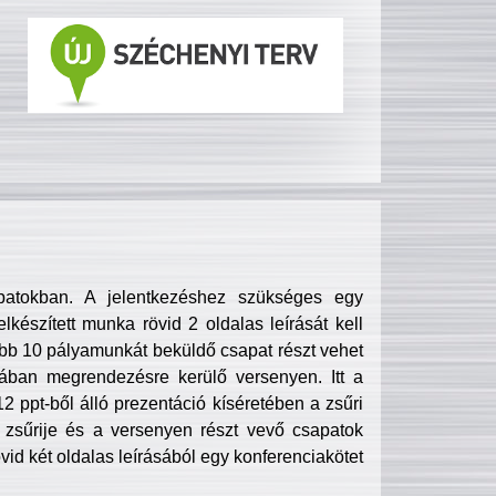
patokban. A jelentkezéshez szükséges egy
lkészített munka rövid 2 oldalas leírását kell
obb 10 pályamunkát beküldő csapat részt vehet
ában megrendezésre kerülő versenyen. Itt a
 ppt-ből álló prezentáció kíséretében a zsűri
zsűrije és a versenyen részt vevő csapatok
övid két oldalas leírásából egy konferenciakötet