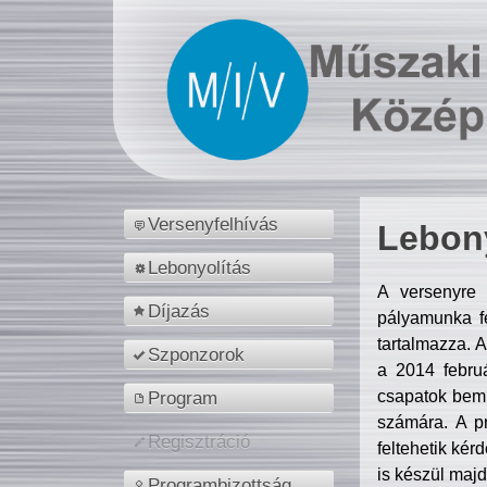
Versenyfelhívás
Lebony
Lebonyolítás
A versenyre 
Díjazás
pályamunka fe
tartalmazza. 
Szponzorok
a 2014 febr
csapatok bemu
Program
számára. A p
Regisztráció
feltehetik kér
is készül majd
Programbizottság