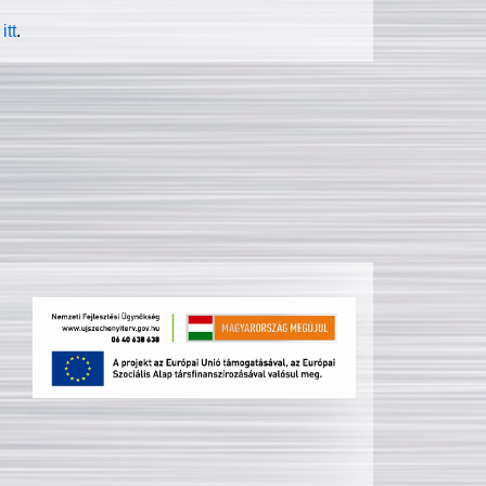
itt
.