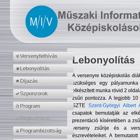
Versenyfelhívás
Lebonyolítás
Lebonyolítás
A versenyre középiskolás diá
Díjazás
szükséges egy pályamunka f
elkészített munka rövid 2 olda
Szponzorok
zsűri pontozza. A legjobb 10
SZTE
Szent-Györgyi Albert 
Program
csapatok bemutatják az elké
Regisztráció
prezentáció kíséretében a zs
verseny zsűrije és a verse
Programbizottság
észrevételeiket. A bemutatott