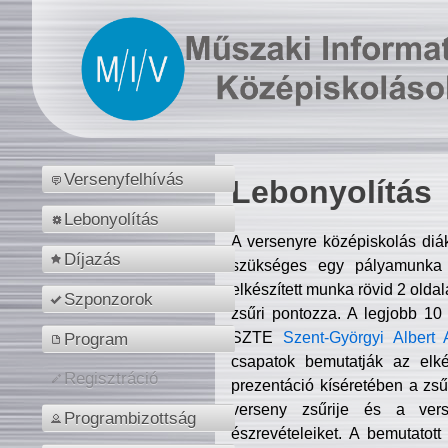
Versenyfelhívás
Lebonyolítás
Lebonyolítás
A versenyre középiskolás diá
Díjazás
szükséges egy pályamunka f
elkészített munka rövid 2 olda
Szponzorok
zsűri pontozza. A legjobb 10
SZTE
Szent-Györgyi Albert 
Program
csapatok bemutatják az elké
Regisztráció
prezentáció kíséretében a zs
verseny zsűrije és a verse
Programbizottság
észrevételeiket. A bemutatott