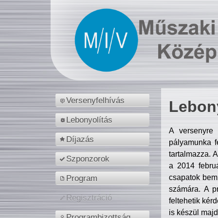
Versenyfelhívás
Lebony
Lebonyolítás
A versenyre 
Díjazás
pályamunka fe
tartalmazza. 
Szponzorok
a 2014 febr
csapatok bemu
Program
számára. A p
Regisztráció
feltehetik kér
is készül majd
Programbizottság