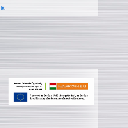
itt
.