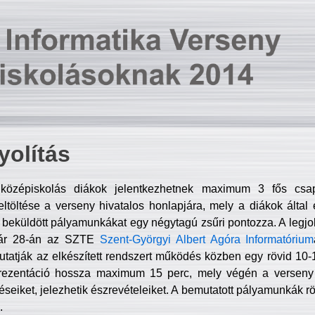
olítás
középiskolás diákok jelentkezhetnek maximum 3 fős csa
ltöltése a verseny hivatalos honlapjára, mely a diákok által e
A beküldött pályamunkákat egy négytagú zsűri pontozza. A legj
uár 28-án az SZTE
Szent-Györgyi Albert Agóra Informatórium
tatják az elkészített rendszert működés közben egy rövid 10-12
rezentáció hossza maximum 15 perc, mely végén a verseny 
déseiket, jelezhetik észrevételeiket. A bemutatott pályamunkák r
.