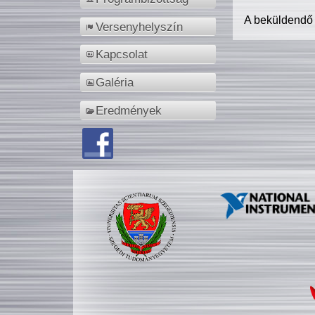
A beküldendő
Versenyhelyszín
Kapcsolat
Galéria
Eredmények