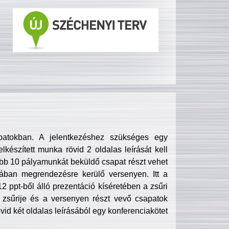
patokban. A jelentkezéshez szükséges egy
lkészített munka rövid 2 oldalas leírását kell
obb 10 pályamunkát beküldő csapat részt vehet
ában megrendezésre kerülő versenyen. Itt a
 ppt-ből álló prezentáció kíséretében a zsűri
zsűrije és a versenyen részt vevő csapatok
övid két oldalas leírásából egy konferenciakötet