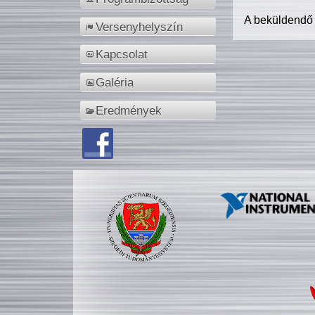
A beküldendő
Versenyhelyszín
Kapcsolat
Galéria
Eredmények