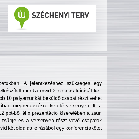
patokban. A jelentkezéshez szükséges egy
lkészített munka rövid 2 oldalas leírását kell
obb 10 pályamunkát beküldő csapat részt vehet
ában megrendezésre kerülő versenyen. Itt a
 ppt-ből álló prezentáció kíséretében a zsűri
zsűrije és a versenyen részt vevő csapatok
övid két oldalas leírásából egy konferenciakötet