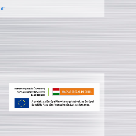
itt
.