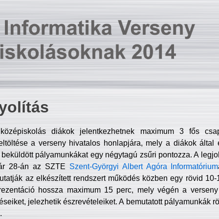
olítás
középiskolás diákok jelentkezhetnek maximum 3 fős csa
ltöltése a verseny hivatalos honlapjára, mely a diákok által e
A beküldött pályamunkákat egy négytagú zsűri pontozza. A legj
uár 28-án az SZTE
Szent-Györgyi Albert Agóra Informatórium
tatják az elkészített rendszert működés közben egy rövid 10-12
rezentáció hossza maximum 15 perc, mely végén a verseny 
déseiket, jelezhetik észrevételeiket. A bemutatott pályamunkák r
.