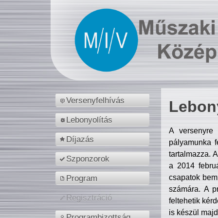
Versenyfelhívás
Lebony
Lebonyolítás
A versenyre 
Díjazás
pályamunka fe
tartalmazza. 
Szponzorok
a 2014 febr
csapatok bemu
Program
számára. A p
Regisztráció
feltehetik kér
is készül majd
Programbizottság