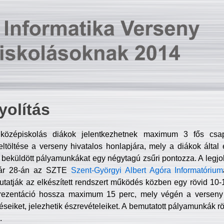
olítás
középiskolás diákok jelentkezhetnek maximum 3 fős csa
ltöltése a verseny hivatalos honlapjára, mely a diákok által e
A beküldött pályamunkákat egy négytagú zsűri pontozza. A legj
uár 28-án az SZTE
Szent-Györgyi Albert Agóra Informatórium
tatják az elkészített rendszert működés közben egy rövid 10-12
rezentáció hossza maximum 15 perc, mely végén a verseny 
déseiket, jelezhetik észrevételeiket. A bemutatott pályamunkák r
.