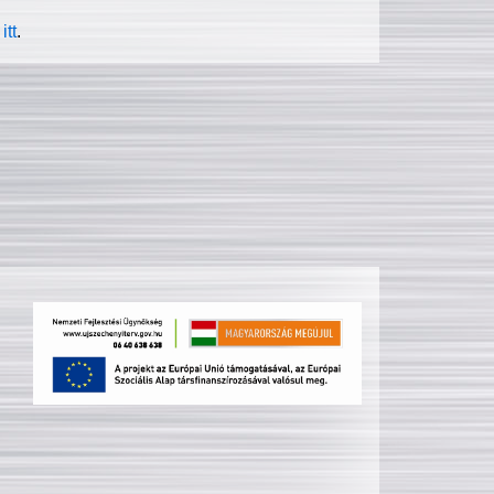
itt
.