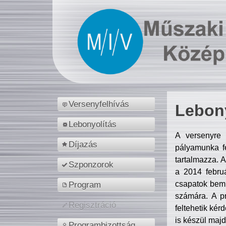
Versenyfelhívás
Lebony
Lebonyolítás
A versenyre 
Díjazás
pályamunka fe
tartalmazza. 
Szponzorok
a 2014 febr
csapatok bemu
Program
számára. A p
Regisztráció
feltehetik kér
is készül majd
Programbizottság