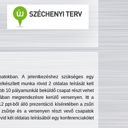
patokban. A jelentkezéshez szükséges egy
lkészített munka rövid 2 oldalas leírását kell
obb 10 pályamunkát beküldő csapat részt vehet
ában megrendezésre kerülő versenyen. Itt a
 ppt-ből álló prezentáció kíséretében a zsűri
zsűrije és a versenyen részt vevő csapatok
övid két oldalas leírásából egy konferenciakötet