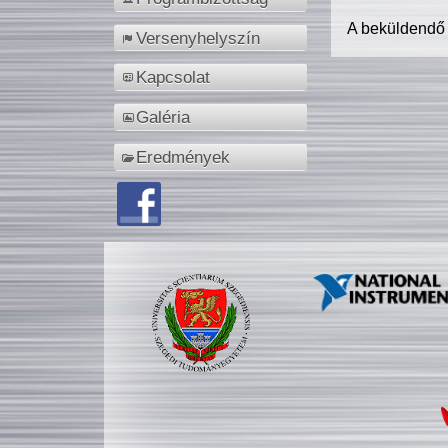
A beküldendő
Versenyhelyszín
Kapcsolat
Galéria
Eredmények