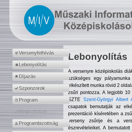
Versenyfelhívás
Lebonyolítás
Lebonyolítás
A versenyre középiskolás diá
Díjazás
szükséges egy pályamunka f
elkészített munka rövid 2 olda
Szponzorok
zsűri pontozza. A legjobb 10
SZTE
Szent-Györgyi Albert 
Program
csapatok bemutatják az elké
Regisztráció
prezentáció kíséretében a zs
verseny zsűrije és a verse
Programbizottság
észrevételeiket. A bemutatott