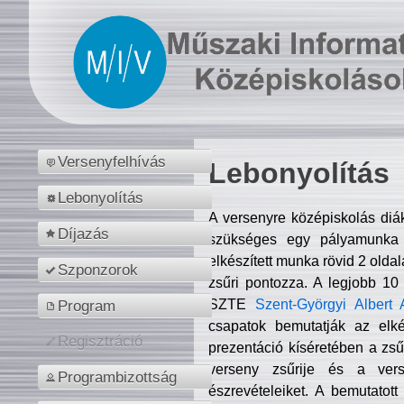
Versenyfelhívás
Lebonyolítás
Lebonyolítás
A versenyre középiskolás diá
Díjazás
szükséges egy pályamunka f
elkészített munka rövid 2 olda
Szponzorok
zsűri pontozza. A legjobb 10
SZTE
Szent-Györgyi Albert 
Program
csapatok bemutatják az elké
Regisztráció
prezentáció kíséretében a zs
verseny zsűrije és a verse
Programbizottság
észrevételeiket. A bemutatott