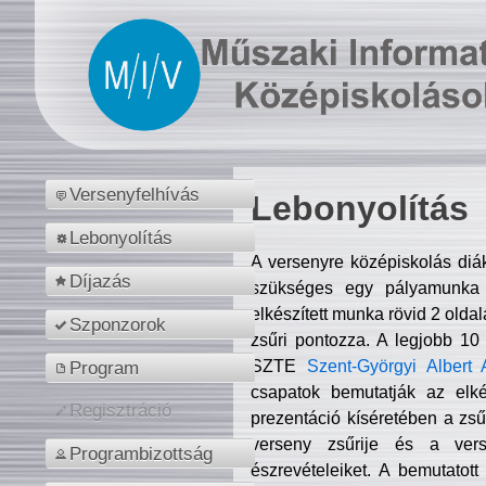
Versenyfelhívás
Lebonyolítás
Lebonyolítás
A versenyre középiskolás diá
Díjazás
szükséges egy pályamunka f
elkészített munka rövid 2 olda
Szponzorok
zsűri pontozza. A legjobb 10
SZTE
Szent-Györgyi Albert 
Program
csapatok bemutatják az elké
Regisztráció
prezentáció kíséretében a zs
verseny zsűrije és a verse
Programbizottság
észrevételeiket. A bemutatott