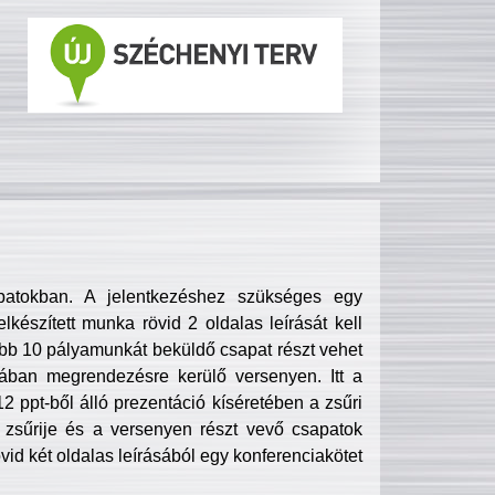
patokban. A jelentkezéshez szükséges egy
lkészített munka rövid 2 oldalas leírását kell
obb 10 pályamunkát beküldő csapat részt vehet
ában megrendezésre kerülő versenyen. Itt a
 ppt-ből álló prezentáció kíséretében a zsűri
zsűrije és a versenyen részt vevő csapatok
övid két oldalas leírásából egy konferenciakötet