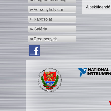
A beküldendő
Versenyhelyszín
Kapcsolat
Galéria
Eredmények