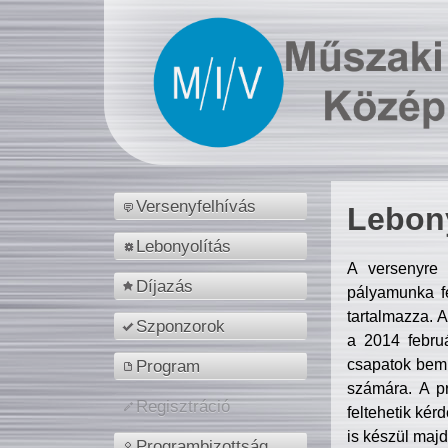
Versenyfelhívás
Lebony
Lebonyolítás
A versenyre 
Díjazás
pályamunka fe
tartalmazza. 
Szponzorok
a 2014 febr
csapatok bemu
Program
számára. A p
Regisztráció
feltehetik kér
is készül majd
Programbizottság