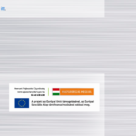
itt
.