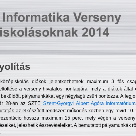
olítás
középiskolás diákok jelentkezhetnek maximum 3 fős csa
ltöltése a verseny hivatalos honlapjára, mely a diákok által e
A beküldött pályamunkákat egy négytagú zsűri pontozza. A legj
uár 28-án az SZTE
Szent-Györgyi Albert Agóra Informatórium
tatják az elkészített rendszert működés közben egy rövid 10-12
rezentáció hossza maximum 15 perc, mely végén a verseny 
déseiket, jelezhetik észrevételeiket. A bemutatott pályamunkák r
.