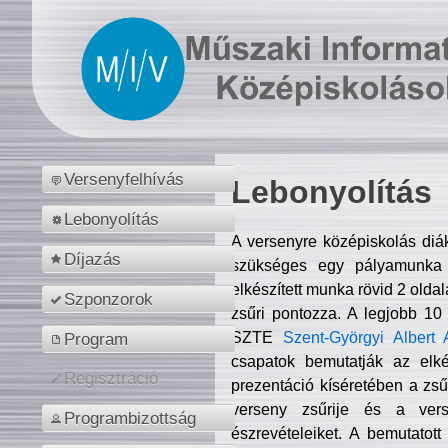
Versenyfelhívás
Lebonyolítás
Lebonyolítás
A versenyre középiskolás diá
Díjazás
szükséges egy pályamunka f
elkészített munka rövid 2 olda
Szponzorok
zsűri pontozza. A legjobb 10
SZTE
Szent-Györgyi Albert 
Program
csapatok bemutatják az elké
Regisztráció
prezentáció kíséretében a zs
verseny zsűrije és a verse
Programbizottság
észrevételeiket. A bemutatott