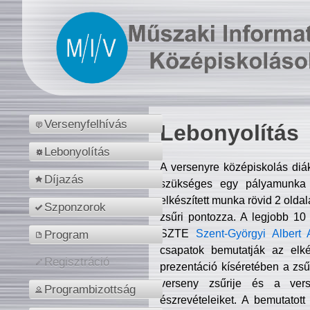
Versenyfelhívás
Lebonyolítás
Lebonyolítás
A versenyre középiskolás diá
Díjazás
szükséges egy pályamunka f
elkészített munka rövid 2 olda
Szponzorok
zsűri pontozza. A legjobb 10
SZTE
Szent-Györgyi Albert 
Program
csapatok bemutatják az elké
Regisztráció
prezentáció kíséretében a zs
verseny zsűrije és a verse
Programbizottság
észrevételeiket. A bemutatott