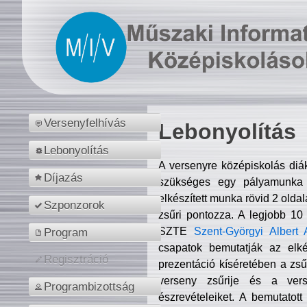
Versenyfelhívás
Lebonyolítás
Lebonyolítás
A versenyre középiskolás diá
Díjazás
szükséges egy pályamunka f
elkészített munka rövid 2 olda
Szponzorok
zsűri pontozza. A legjobb 10
SZTE
Szent-Györgyi Albert 
Program
csapatok bemutatják az elké
Regisztráció
prezentáció kíséretében a zs
verseny zsűrije és a verse
Programbizottság
észrevételeiket. A bemutatott