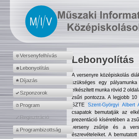
Versenyfelhívás
Lebonyolítás
Lebonyolítás
A versenyre középiskolás diá
Díjazás
szükséges egy pályamunka f
elkészített munka rövid 2 olda
Szponzorok
zsűri pontozza. A legjobb 10
SZTE
Szent-Györgyi Albert 
Program
csapatok bemutatják az elké
Regisztráció
prezentáció kíséretében a zs
verseny zsűrije és a verse
Programbizottság
észrevételeiket. A bemutatott