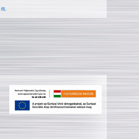
itt
.