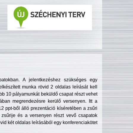
patokban. A jelentkezéshez szükséges egy
lkészített munka rövid 2 oldalas leírását kell
obb 10 pályamunkát beküldő csapat részt vehet
ában megrendezésre kerülő versenyen. Itt a
 ppt-ből álló prezentáció kíséretében a zsűri
zsűrije és a versenyen részt vevő csapatok
övid két oldalas leírásából egy konferenciakötet