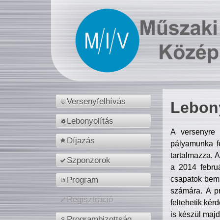
Versenyfelhívás
Lebony
Lebonyolítás
A versenyre 
Díjazás
pályamunka fe
tartalmazza. 
Szponzorok
a 2014 febr
csapatok bemu
Program
számára. A p
Regisztráció
feltehetik kér
is készül majd
Programbizottság