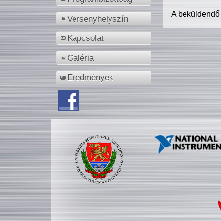
A beküldendő
Versenyhelyszín
Kapcsolat
Galéria
Eredmények