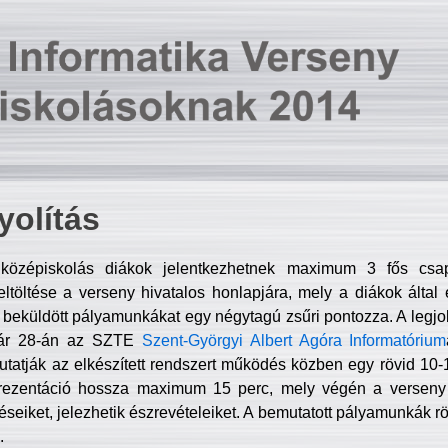
olítás
középiskolás diákok jelentkezhetnek maximum 3 fős csa
ltöltése a verseny hivatalos honlapjára, mely a diákok által e
A beküldött pályamunkákat egy négytagú zsűri pontozza. A legj
uár 28-án az SZTE
Szent-Györgyi Albert Agóra Informatórium
tatják az elkészített rendszert működés közben egy rövid 10-12
rezentáció hossza maximum 15 perc, mely végén a verseny 
déseiket, jelezhetik észrevételeiket. A bemutatott pályamunkák r
.