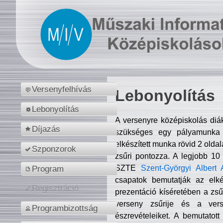
Versenyfelhívás
Lebonyolítás
Lebonyolítás
A versenyre középiskolás diá
Díjazás
szükséges egy pályamunka f
elkészített munka rövid 2 olda
Szponzorok
zsűri pontozza. A legjobb 10
SZTE
Szent-Györgyi Albert 
Program
csapatok bemutatják az elké
Regisztráció
prezentáció kíséretében a zs
verseny zsűrije és a verse
Programbizottság
észrevételeiket. A bemutatott