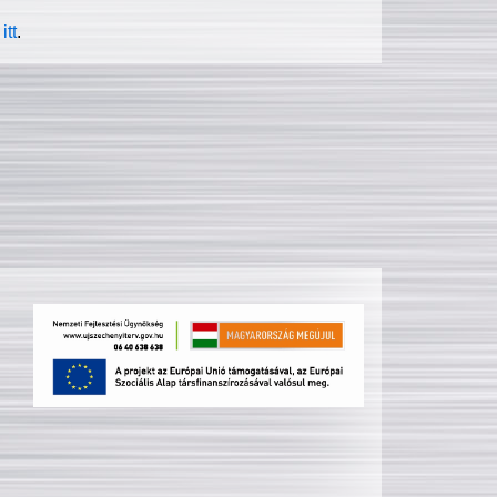
itt
.