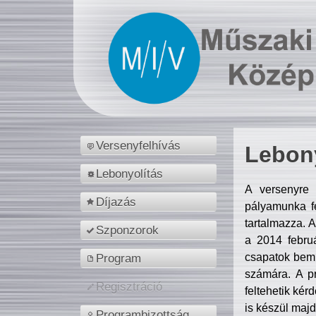
Versenyfelhívás
Lebony
Lebonyolítás
A versenyre 
Díjazás
pályamunka fe
tartalmazza. 
Szponzorok
a 2014 febr
csapatok bemu
Program
számára. A p
Regisztráció
feltehetik kér
is készül majd
Programbizottság