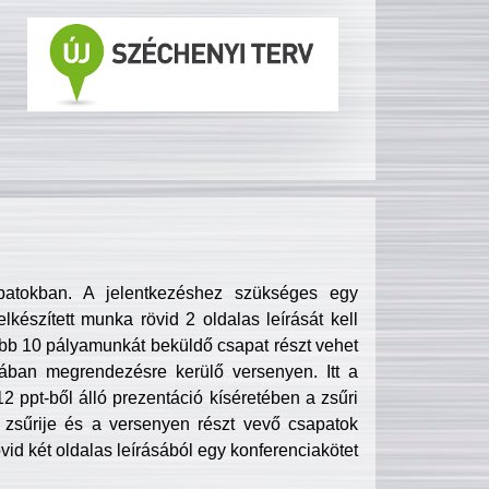
patokban. A jelentkezéshez szükséges egy
lkészített munka rövid 2 oldalas leírását kell
obb 10 pályamunkát beküldő csapat részt vehet
ában megrendezésre kerülő versenyen. Itt a
 ppt-ből álló prezentáció kíséretében a zsűri
zsűrije és a versenyen részt vevő csapatok
övid két oldalas leírásából egy konferenciakötet