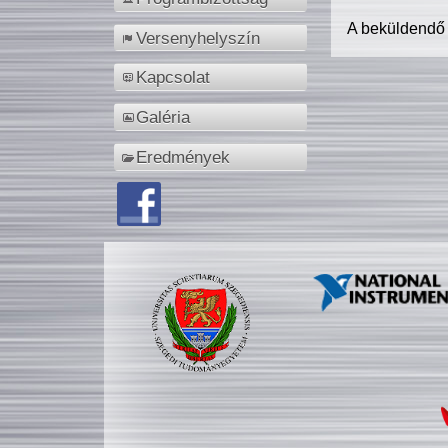
A beküldendő
Versenyhelyszín
Kapcsolat
Galéria
Eredmények