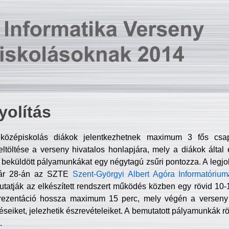
olítás
középiskolás diákok jelentkezhetnek maximum 3 fős csa
ltöltése a verseny hivatalos honlapjára, mely a diákok által e
A beküldött pályamunkákat egy négytagú zsűri pontozza. A legj
uár 28-án az SZTE
Szent-Györgyi Albert Agóra Informatórium
tatják az elkészített rendszert működés közben egy rövid 10-12
rezentáció hossza maximum 15 perc, mely végén a verseny 
déseiket, jelezhetik észrevételeiket. A bemutatott pályamunkák r
.