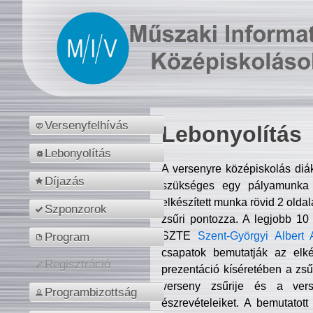
Versenyfelhívás
Lebonyolítás
Lebonyolítás
A versenyre középiskolás diá
Díjazás
szükséges egy pályamunka f
elkészített munka rövid 2 olda
Szponzorok
zsűri pontozza. A legjobb 10
SZTE
Szent-Györgyi Albert 
Program
csapatok bemutatják az elké
Regisztráció
prezentáció kíséretében a zs
verseny zsűrije és a verse
Programbizottság
észrevételeiket. A bemutatott