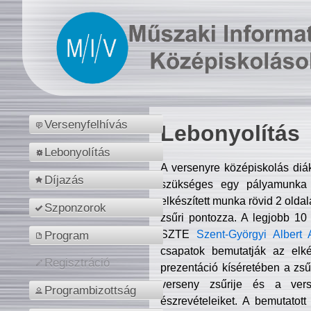
Versenyfelhívás
Lebonyolítás
Lebonyolítás
A versenyre középiskolás diá
Díjazás
szükséges egy pályamunka f
elkészített munka rövid 2 olda
Szponzorok
zsűri pontozza. A legjobb 10
SZTE
Szent-Györgyi Albert 
Program
csapatok bemutatják az elké
Regisztráció
prezentáció kíséretében a zs
verseny zsűrije és a verse
Programbizottság
észrevételeiket. A bemutatott