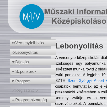
Versenyfelhívás
Lebonyolítás
Lebonyolítás
A versenyre középiskolás diá
Díjazás
szükséges egy pályamunka f
elkészített munka rövid 2 olda
Szponzorok
zsűri pontozza. A legjobb 10
SZTE
Szent-Györgyi Albert 
Program
csapatok bemutatják az elké
Regisztráció
prezentáció kíséretében a zs
verseny zsűrije és a verse
Programbizottság
észrevételeiket. A bemutatott