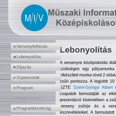
Versenyfelhívás
Lebonyolítás
Lebonyolítás
A versenyre középiskolás diá
Díjazás
szükséges egy pályamunka f
elkészített munka rövid 2 olda
Szponzorok
zsűri pontozza. A legjobb 10
SZTE
Szent-Györgyi Albert 
Program
csapatok bemutatják az elké
Regisztráció
prezentáció kíséretében a zs
verseny zsűrije és a verse
Programbizottság
észrevételeiket. A bemutatott