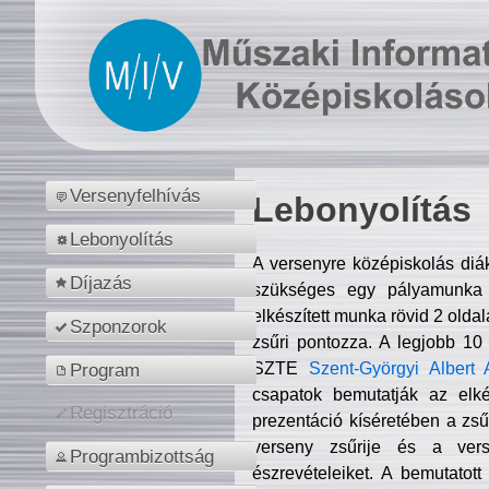
Versenyfelhívás
Lebonyolítás
Lebonyolítás
A versenyre középiskolás diá
Díjazás
szükséges egy pályamunka f
elkészített munka rövid 2 olda
Szponzorok
zsűri pontozza. A legjobb 10
SZTE
Szent-Györgyi Albert 
Program
csapatok bemutatják az elké
Regisztráció
prezentáció kíséretében a zs
verseny zsűrije és a verse
Programbizottság
észrevételeiket. A bemutatott