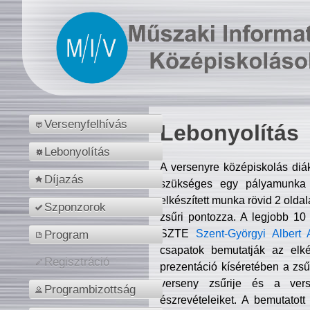
Versenyfelhívás
Lebonyolítás
Lebonyolítás
A versenyre középiskolás diá
Díjazás
szükséges egy pályamunka f
elkészített munka rövid 2 olda
Szponzorok
zsűri pontozza. A legjobb 10
SZTE
Szent-Györgyi Albert 
Program
csapatok bemutatják az elké
Regisztráció
prezentáció kíséretében a zs
verseny zsűrije és a verse
Programbizottság
észrevételeiket. A bemutatott