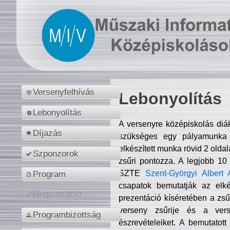
Versenyfelhívás
Lebonyolítás
Lebonyolítás
A versenyre középiskolás diá
Díjazás
szükséges egy pályamunka f
elkészített munka rövid 2 olda
Szponzorok
zsűri pontozza. A legjobb 10
SZTE
Szent-Györgyi Albert 
Program
csapatok bemutatják az elké
Regisztráció
prezentáció kíséretében a zs
verseny zsűrije és a verse
Programbizottság
észrevételeiket. A bemutatott