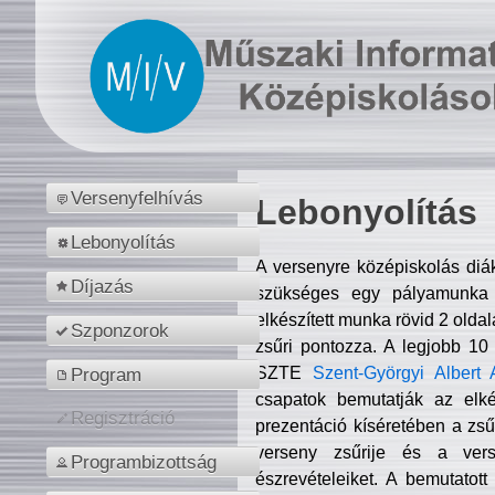
Versenyfelhívás
Lebonyolítás
Lebonyolítás
A versenyre középiskolás diá
Díjazás
szükséges egy pályamunka f
elkészített munka rövid 2 olda
Szponzorok
zsűri pontozza. A legjobb 10
SZTE
Szent-Györgyi Albert 
Program
csapatok bemutatják az elké
Regisztráció
prezentáció kíséretében a zs
verseny zsűrije és a verse
Programbizottság
észrevételeiket. A bemutatott