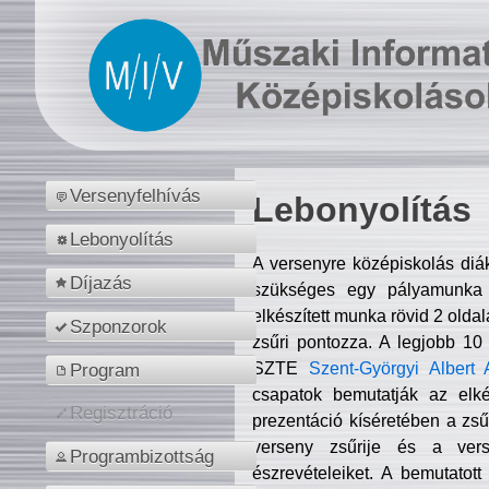
Versenyfelhívás
Lebonyolítás
Lebonyolítás
A versenyre középiskolás diá
Díjazás
szükséges egy pályamunka f
elkészített munka rövid 2 olda
Szponzorok
zsűri pontozza. A legjobb 10
SZTE
Szent-Györgyi Albert 
Program
csapatok bemutatják az elké
Regisztráció
prezentáció kíséretében a zs
verseny zsűrije és a verse
Programbizottság
észrevételeiket. A bemutatott