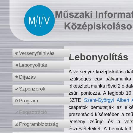
Versenyfelhívás
Lebonyolítás
Lebonyolítás
A versenyre középiskolás diá
Díjazás
szükséges egy pályamunka f
elkészített munka rövid 2 olda
Szponzorok
zsűri pontozza. A legjobb 10
SZTE
Szent-Györgyi Albert 
Program
csapatok bemutatják az elké
Regisztráció
prezentáció kíséretében a zs
verseny zsűrije és a verse
Programbizottság
észrevételeiket. A bemutatott