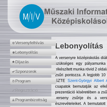
Versenyfelhívás
Lebonyolítás
Lebonyolítás
A versenyre középiskolás diá
Díjazás
szükséges egy pályamunka f
elkészített munka rövid 2 olda
Szponzorok
zsűri pontozza. A legjobb 10
SZTE
Szent-Györgyi Albert 
Program
csapatok bemutatják az elké
Regisztráció
prezentáció kíséretében a zs
verseny zsűrije és a verse
Programbizottság
észrevételeiket. A bemutatott