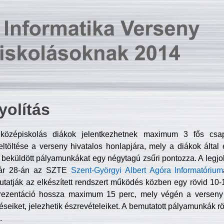
olítás
középiskolás diákok jelentkezhetnek maximum 3 fős csa
ltöltése a verseny hivatalos honlapjára, mely a diákok által e
A beküldött pályamunkákat egy négytagú zsűri pontozza. A legj
uár 28-án az SZTE
Szent-Györgyi Albert Agóra Informatórium
tatják az elkészített rendszert működés közben egy rövid 10-12
rezentáció hossza maximum 15 perc, mely végén a verseny 
déseiket, jelezhetik észrevételeiket. A bemutatott pályamunkák r
.