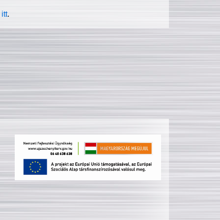
itt
.