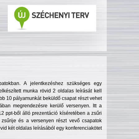
patokban. A jelentkezéshez szükséges egy
lkészített munka rövid 2 oldalas leírását kell
obb 10 pályamunkát beküldő csapat részt vehet
ában megrendezésre kerülő versenyen. Itt a
 ppt-ből álló prezentáció kíséretében a zsűri
zsűrije és a versenyen részt vevő csapatok
övid két oldalas leírásából egy konferenciakötet