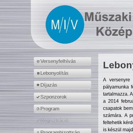
Versenyfelhívás
Lebony
Lebonyolítás
A versenyre 
Díjazás
pályamunka fe
tartalmazza. 
Szponzorok
a 2014 febr
csapatok bemu
Program
számára. A p
Regisztráció
feltehetik kér
is készül majd
Programbizottság