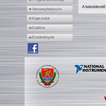
A beküldendő
Versenyhelyszín
Kapcsolat
Galéria
Eredmények