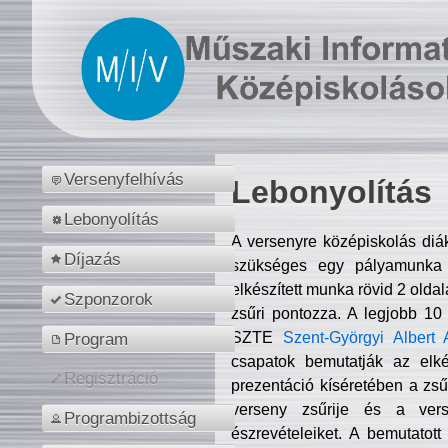
Versenyfelhívás
Lebonyolítás
Lebonyolítás
A versenyre középiskolás diá
Díjazás
szükséges egy pályamunka f
elkészített munka rövid 2 olda
Szponzorok
zsűri pontozza. A legjobb 10
SZTE
Szent-Györgyi Albert 
Program
csapatok bemutatják az elké
Regisztráció
prezentáció kíséretében a zs
verseny zsűrije és a verse
Programbizottság
észrevételeiket. A bemutatott