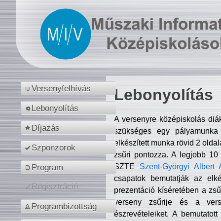
Versenyfelhívás
Lebonyolítás
Lebonyolítás
A versenyre középiskolás diá
Díjazás
szükséges egy pályamunka f
elkészített munka rövid 2 olda
Szponzorok
zsűri pontozza. A legjobb 10
SZTE
Szent-Györgyi Albert 
Program
csapatok bemutatják az elké
Regisztráció
prezentáció kíséretében a zs
verseny zsűrije és a verse
Programbizottság
észrevételeiket. A bemutatott