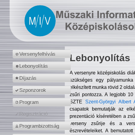
Versenyfelhívás
Lebonyolítás
Lebonyolítás
A versenyre középiskolás diá
Díjazás
szükséges egy pályamunka f
elkészített munka rövid 2 olda
Szponzorok
zsűri pontozza. A legjobb 10
SZTE
Szent-Györgyi Albert 
Program
csapatok bemutatják az elké
Regisztráció
prezentáció kíséretében a zs
verseny zsűrije és a verse
Programbizottság
észrevételeiket. A bemutatott