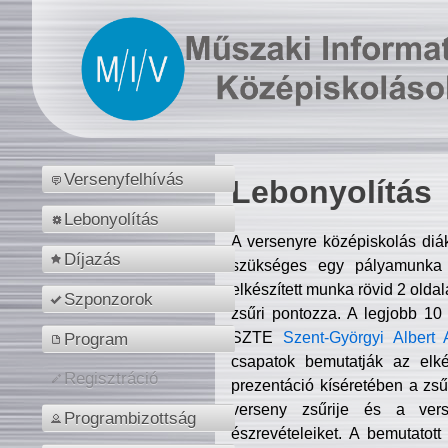
Versenyfelhívás
Lebonyolítás
Lebonyolítás
A versenyre középiskolás diá
Díjazás
szükséges egy pályamunka f
elkészített munka rövid 2 olda
Szponzorok
zsűri pontozza. A legjobb 10
SZTE
Szent-Györgyi Albert 
Program
csapatok bemutatják az elké
Regisztráció
prezentáció kíséretében a zs
verseny zsűrije és a verse
Programbizottság
észrevételeiket. A bemutatott