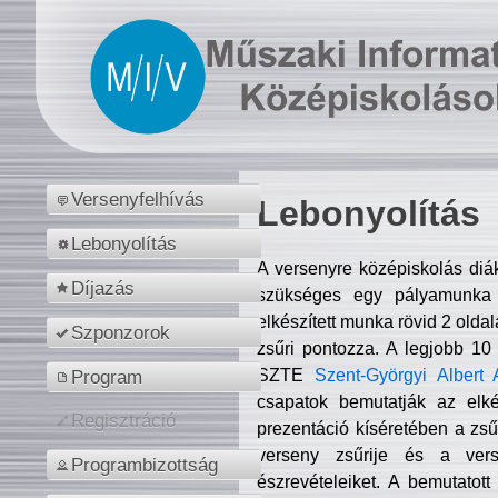
Versenyfelhívás
Lebonyolítás
Lebonyolítás
A versenyre középiskolás diá
Díjazás
szükséges egy pályamunka f
elkészített munka rövid 2 olda
Szponzorok
zsűri pontozza. A legjobb 10
SZTE
Szent-Györgyi Albert 
Program
csapatok bemutatják az elké
Regisztráció
prezentáció kíséretében a zs
verseny zsűrije és a verse
Programbizottság
észrevételeiket. A bemutatott